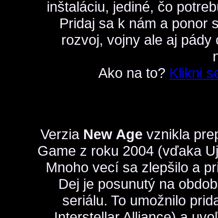
inštaláciu, jediné, čo potre
Pridaj sa k nám a ponor s
rozvoj, vojny ale aj pády 
Ako na to?
Klikni s
Verzia
New Age
vznikla pre
Game z roku 2004 (vďaka Ujov
Mnoho vecí sa zlepšilo a pri
Dej je posunutý na obdo
seriálu. To umožnilo prid
Interstellar Alliance) a u