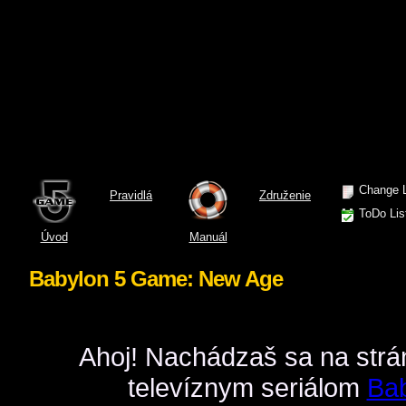
Change 
Pravidlá
Združenie
ToDo Lis
Úvod
Manuál
Babylon 5 Game: New Age
Ahoj! Nachádzaš sa na strán
televíznym seriálom
Bab