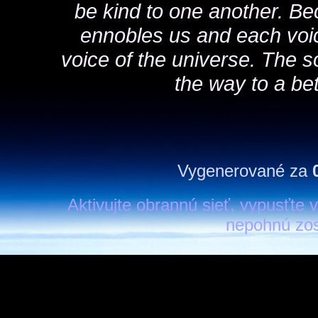
be kind to one another. B
ennobles us and each voic
voice of the universe. The sou
the way to a bet
Vygenerované za
Aktivujte obrannú sieť, vypusťte v
nepohnú zos