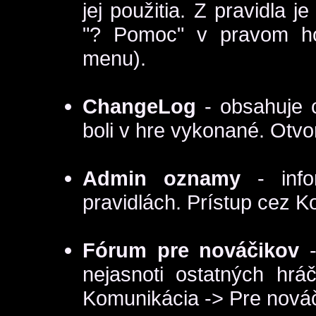
jej použitia. Z pravidla j
"? Pomoc" v pravom ho
menu).
ChangeLog
- obsahuje 
boli v hre vykonané. Otvo
Admin oznamy
- info
pravidlách. Prístup cez 
Fórum pre nováčikov
-
nejasnoti ostatných hrá
Komunikácia -> Pre nová