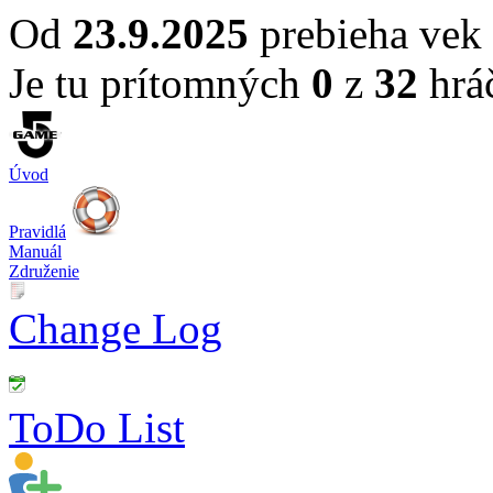
Od
23.9.2025
prebieha vek
Je tu prítomných
0
z
32
hrá
Úvod
Pravidlá
Manuál
Združenie
Change Log
ToDo List